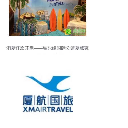
消夏狂欢开启——铂尔缦国际公馆夏威夷
风情季欢乐启幕