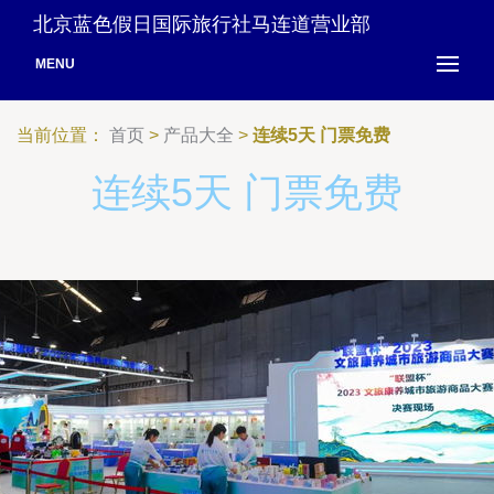
北京蓝色假日国际旅行社马连道营业部
MENU
当前位置：
首页
>
产品大全
>
连续5天 门票免费
连续5天 门票免费