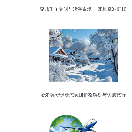
穿越千年文明与浪漫奇境 土耳其摩洛哥18
日梦幻之旅（广州起止·五星土航·特色升级
体验）
哈尔滨5天4晚纯玩团价格解析与优质旅行
社推荐