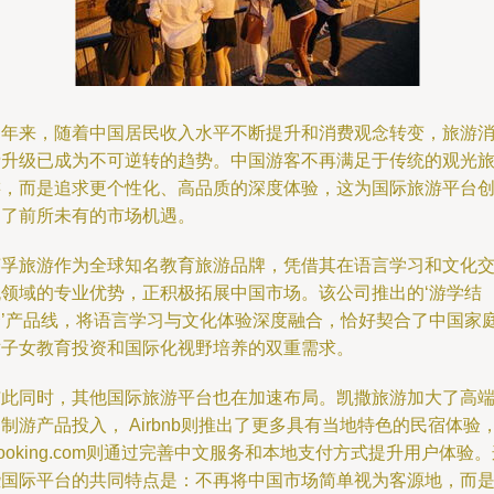
近年来，随着中国居民收入水平不断提升和消费观念转变，旅游
费升级已成为不可逆转的趋势。中国游客不再满足于传统的观光
游，而是追求更个性化、高品质的深度体验，这为国际旅游平台
造了前所未有的市场机遇。
英孚旅游作为全球知名教育旅游品牌，凭借其在语言学习和文化
流领域的专业优势，正积极拓展中国市场。该公司推出的‘游学结
合’产品线，将语言学习与文化体验深度融合，恰好契合了中国家
对子女教育投资和国际化视野培养的双重需求。
与此同时，其他国际旅游平台也在加速布局。凯撒旅游加大了高
制游产品投入， Airbnb则推出了更多具有当地特色的民宿体验
ooking.com则通过完善中文服务和本地支付方式提升用户体验
些国际平台的共同特点是：不再将中国市场简单视为客源地，而