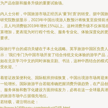
作为产品创新和服务升级的重要试验场。
内人士分析，中国旅游市场正经历从‘量’到‘质’的转变。据中国
游研究院数据显示，2023年中国出境游人数预计将恢复至疫情前
，且人均消费较2019年增长15%以上。这种消费升级不仅体现
预算增加，更表现为对行程个性化、服务专业化、体验深度化的
高要求。
国际旅行平台的成功关键在于本土化战略。英孚旅游中国区负责
表示：‘我们专门为中国市场开发了结合传统文化体验的游学产品
比如在北京学习中文的同时体验京剧、书法，这种中西结合的模
受欢迎。’
随着签证政策便利化、国际航班持续恢复，中国出境游市场将迎
新一轮增长。国际旅游平台若能准确把握消费升级趋势，在产品
新、服务体验和数字化建设方面持续发力，必将在这一全球最具
力的旅游市场中占据领先地位。
如若转载，请注明出处：
tp://www.k168lvyou.com/product/245.html