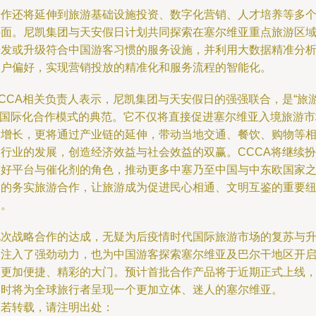
合作还将延伸到旅游基础设施投资、数字化营销、人才培养等多
层面。尼凯集团与天安假日计划共同探索在塞尔维亚重点旅游区
开发或升级符合中国游客习惯的服务设施，并利用大数据精准分
客户偏好，实现营销投放的精准化和服务流程的智能化。
CCCA相关负责人表示，尼凯集团与天安假日的强强联合，是“旅
+”国际化合作模式的典范。它不仅将直接促进塞尔维亚入境旅游市
的增长，更将通过产业链的延伸，带动当地交通、餐饮、购物等
关行业的发展，创造经济效益与社会效益的双赢。CCCA将继续扮
演好平台与催化剂的角色，推动更多中塞乃至中国与中东欧国家
间的务实旅游合作，让旅游成为促进民心相通、文明互鉴的重要
带。
此次战略合作的达成，无疑为后疫情时代国际旅游市场的复苏与
级注入了强劲动力，也为中国游客探索塞尔维亚及巴尔干地区开
了更加便捷、精彩的大门。预计首批合作产品将于近期正式上线
届时将为全球旅行者呈现一个更加立体、迷人的塞尔维亚。
如若转载，请注明出处：