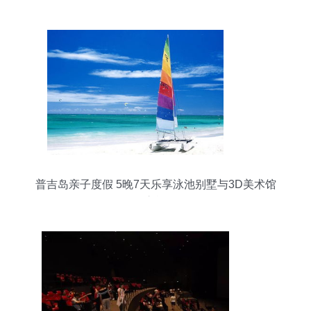
普吉岛亲子度假 5晚7天乐享泳池别墅与3D美术馆
之旅