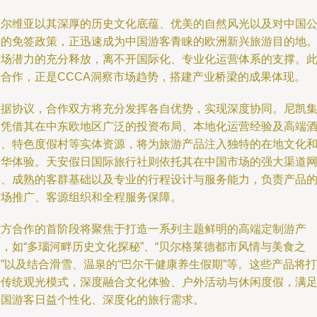
塞尔维亚以其深厚的历史文化底蕴、优美的自然风光以及对中国
民的免签政策，正迅速成为中国游客青睐的欧洲新兴旅游目的地
市场潜力的充分释放，离不开国际化、专业化运营体系的支撑。
次合作，正是CCCA洞察市场趋势，搭建产业桥梁的成果体现。
根据协议，合作双方将充分发挥各自优势，实现深度协同。尼凯
团凭借其在中东欧地区广泛的投资布局、本地化运营经验及高端
店、特色度假村等实体资源，将为旅游产品注入独特的在地文化
奢华体验。天安假日国际旅行社则依托其在中国市场的强大渠道
络、成熟的客群基础以及专业的行程设计与服务能力，负责产品
市场推广、客源组织和全程服务保障。
双方合作的首阶段将聚焦于打造一系列主题鲜明的高端定制游产
，如“多瑙河畔历史文化探秘”、“贝尔格莱德都市风情与美食之
”以及结合滑雪、温泉的“巴尔干健康养生假期”等。这些产品将打
破传统观光模式，深度融合文化体验、户外活动与休闲度假，满
中国游客日益个性化、深度化的旅行需求。