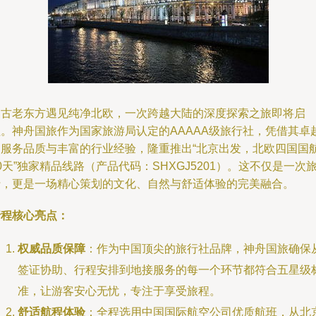
当古老东方遇见纯净北欧，一次跨越大陆的深度探索之旅即将启
程。神舟国旅作为国家旅游局认定的AAAAA级旅行社，凭借其卓
的服务品质与丰富的行业经验，隆重推出“北京出发，北欧四国国
0天”独家精品线路（产品代码：SHXGJ5201）。这不仅是一次
行，更是一场精心策划的文化、自然与舒适体验的完美融合。
行程核心亮点：
权威品质保障
：作为中国顶尖的旅行社品牌，神舟国旅确保
签证协助、行程安排到地接服务的每一个环节都符合五星级
准，让游客安心无忧，专注于享受旅程。
舒适航程体验
：全程选用中国国际航空公司优质航班，从北