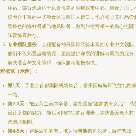
住宿，部分酒店位于风景优美的湖畔或市中心。膳食方面，
仅包含丰富的中式餐食以适应国人胃口，也会精心安排品尝
欧特色的海鲜餐或当地风味餐，做到旅途劳顿中的贴心照顾
味蕾惊喜并存。
专业领队服务
：全程配备神舟国旅经验丰富的专业中文领队
他们不仅熟悉当地情况，更能提供详尽的讲解与周到的服务
解决语言与文化障碍，确保旅程顺畅愉快。
行程概览（示例）：
第1天
：于北京首都国际机场集合，搭乘国航航班飞往北欧
一站。
第2-3天
：抵达芬兰赫尔辛基，游览这座“波罗的海女儿”，感
设计之都的魅力。随后可能前往罗瓦涅米，探访圣诞老人村
跨越北极圈。
第4-5天
：穿越波罗的海，抵达瑞典斯德哥尔摩，游览老城、