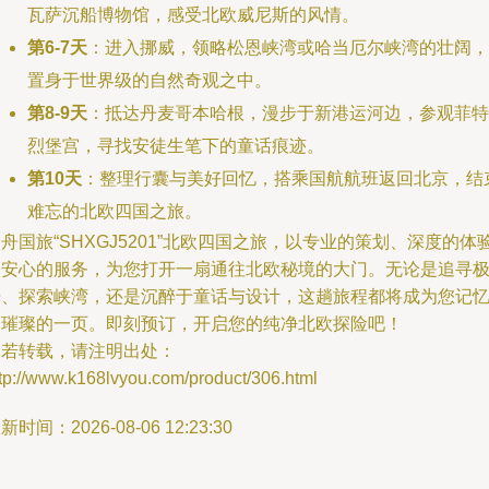
瓦萨沉船博物馆，感受北欧威尼斯的风情。
第6-7天
：进入挪威，领略松恩峡湾或哈当厄尔峡湾的壮阔，
置身于世界级的自然奇观之中。
第8-9天
：抵达丹麦哥本哈根，漫步于新港运河边，参观菲特
烈堡宫，寻找安徒生笔下的童话痕迹。
第10天
：整理行囊与美好回忆，搭乘国航航班返回北京，结
难忘的北欧四国之旅。
舟国旅“SHXGJ5201”北欧四国之旅，以专业的策划、深度的体
和安心的服务，为您打开一扇通往北欧秘境的大门。无论是追寻
光、探索峡湾，还是沉醉于童话与设计，这趟旅程都将成为您记
中璀璨的一页。即刻预订，开启您的纯净北欧探险吧！
如若转载，请注明出处：
tp://www.k168lvyou.com/product/306.html
新时间：2026-08-06 12:23:30