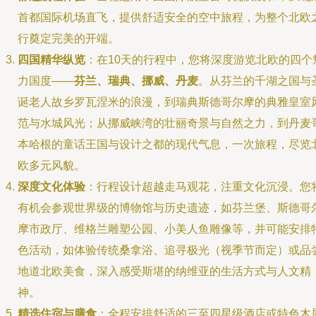
首都国际机场直飞，提供舒适安全的空中旅程，为整个北欧
行奠定完美的开端。
四国精华纵览
：在10天的行程中，您将深度游览北欧的四个
力国度——
芬兰、瑞典、挪威、丹麦
。从芬兰的千湖之国与
诞老人故乡罗瓦涅米的浪漫，到瑞典斯德哥尔摩的典雅皇室
范与水城风光；从挪威峡湾的壮丽奇景与自然之力，到丹麦
本哈根的童话王国与设计之都的现代气息，一次旅程，尽览
欧多元风貌。
深度文化体验
：行程设计超越走马观花，注重文化沉浸。您
有机会参观世界级的博物馆与历史遗迹，如芬兰堡、斯德哥
摩市政厅、维格兰雕塑公园、小美人鱼雕像等，并可能安排
色活动，如体验传统桑拿浴、追寻极光（视季节而定）或品
地道北欧美食，深入感受斯堪的纳维亚的生活方式与人文精
神。
精选住宿与膳食
：全程安排舒适的三至四星级酒店或特色木