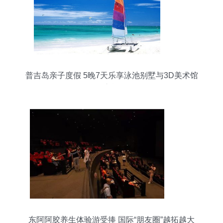
普吉岛亲子度假 5晚7天乐享泳池别墅与3D美术馆
之旅
东阿阿胶养生体验游受捧 国际“朋友圈”越拓越大