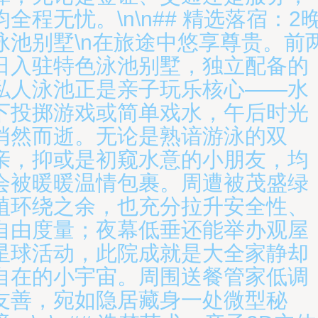
均全程无忧。\n\n## 精选落宿：2
泳池别墅\n在旅途中悠享尊贵。前
日入驻特色泳池别墅，独立配备的
私人泳池正是亲子玩乐核心——水
下投掷游戏或简单戏水，午后时光
悄然而逝。无论是熟谙游泳的双
亲，抑或是初窥水意的小朋友，均
会被暖暖温情包裹。周遭被茂盛绿
植环绕之余，也充分拉升安全性、
自由度量；夜幕低垂还能举办观屋
星球活动，此院成就是大全家静却
自在的小宇宙。周围送餐管家低调
友善，宛如隐居藏身一处微型秘