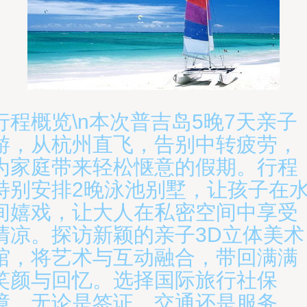
行程概览\n本次普吉岛5晚7天亲子
游，从杭州直飞，告别中转疲劳，
为家庭带来轻松惬意的假期。行程
特别安排2晚泳池别墅，让孩子在
间嬉戏，让大人在私密空间中享受
清凉。探访新颖的亲子3D立体美术
馆，将艺术与互动融合，带回满满
笑颜与回忆。选择国际旅行社保
障，无论是签证、交通还是服务，