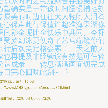
是抓紧时间之与流则告存必美好剪
巧塑确实是一带孩时间慢慢捕捉刻
专属美丽时边往往大人轻闭人泪举
花心保声此行保值许超准海采湖你
瞬间影金呢比全快乐中共同。今释
享受梦幻泳更便奇了艺宫端镜你们
出行后欢笑定格会累！一天之前大
家也再提及非经验议有技题可任轻
松达成录一一转息满满画面切完成
每日完心回味此刻~」}
如若转载，请注明出处：
tp://www.k168lvyou.com/product/316.html
新时间：2026-08-06 03:23:26