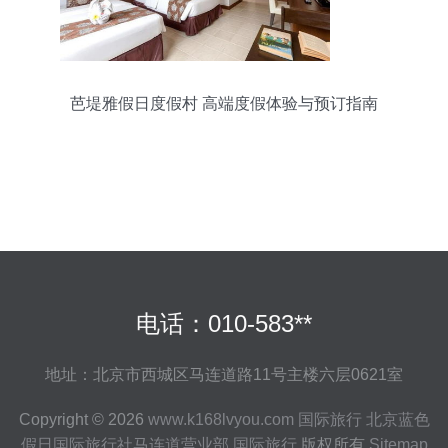
芭堤雅假日度假村 高端度假体验与预订指南
电话：010-583**
地址：北京市西城区马连道路11号主楼六层0621室
Copyright © 2026
www.k168lvyou.com
国际旅行
北京蓝色
假日国际旅行社马连道营业部
国际旅行
版权所有
Sitemap