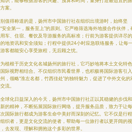
地知识，能够根据游客的兴趣、预算和时间，量身打造最适宜的
行方案。
特别值得称道的是，扬州市中国旅行社在组织出境游时，始终坚
持“安全第一，服务至上”的原则。它严格筛选海外地接合作伙伴，
保用车、住宿、餐饮及导游服务的高标准；行前为游客提供详尽
目的地资讯和安全须知；行程中提供24小时应急联络服务，让每
位游客都能安心享受旅程，无后顾之忧。
作为植根于历史文化名城扬州的旅行社，它巧妙地将本土文化特
与国际视野相结合。不仅组织市民看世界，也积极将国际游客引
扬州，领略“淮左名都，竹西佳处”的独特魅力，促进了中外文化的
向交流。
在全球化日益深入的今天，扬州市中国旅行社正以其稳健的步伐
创新的精神，不断拓展国际旅行网络，提升服务品质，致力于让
一次国际旅行都成为游客生命中美好而深刻的记忆。它不仅是行
的组织者，更是文化交流的使者，帮助每一位旅行者以更开阔的
野，去发现、理解和拥抱这个多彩的世界。